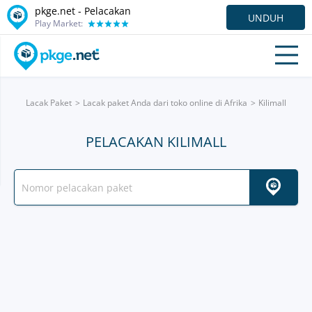
pkge.net - Pelacakan
UNDUH
Play Market:
Lacak Paket
Lacak paket Anda dari toko online di Afrika
Kilimall
PELACAKAN KILIMALL