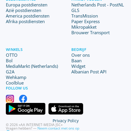
Europa postdiensten
Netherlands Post - PostNL
Azië postdiensten
GLS
America postdiensten
TransMission
Afrika postdiensten
Paper Express
Mikropakket
Brouwer Transport
WINKELS
BEDRIJF
OTTO
Over ons
Bol
Baan
MediaMarkt (Netherlands)
Widget
G2A
Albanian Post API
Wehkamp
Coolblue
FOLLOW US
Privacy Policy
© 2026 «AA INTERNET-MEDIA JSC»
Vragen hebben? —
Neem contact met ons op