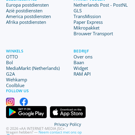
Europa postdiensten
Netherlands Post - PostNL
Azië postdiensten
GLS
America postdiensten
TransMission
Afrika postdiensten
Paper Express
Mikropakket
Brouwer Transport
WINKELS
BEDRIJF
OTTO
Over ons
Bol
Baan
MediaMarkt (Netherlands)
Widget
G2A
RAM API
Wehkamp
Coolblue
FOLLOW US
Privacy Policy
© 2026 «AA INTERNET-MEDIA JSC»
Vragen hebben? —
Neem contact met ons op