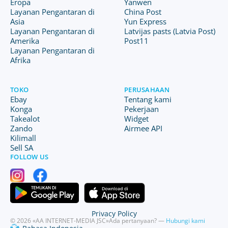
Eropa
Yanwen
Layanan Pengantaran di
China Post
Asia
Yun Express
Layanan Pengantaran di
Latvijas pasts (Latvia Post)
Amerika
Post11
Layanan Pengantaran di
Afrika
TOKO
PERUSAHAAN
Ebay
Tentang kami
Konga
Pekerjaan
Takealot
Widget
Zando
Airmee API
Kilimall
Sell SA
FOLLOW US
Privacy Policy
© 2026 «AA INTERNET-MEDIA JSC»
Ada pertanyaan? —
Hubungi kami