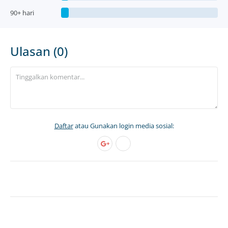
90+ hari
Ulasan (0)
Daftar
atau Gunakan login media sosial: