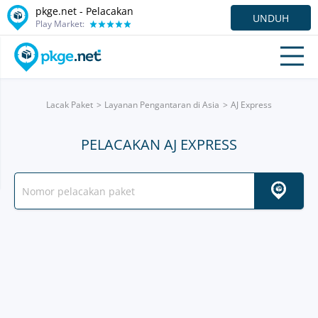
pkge.net - Pelacakan
UNDUH
Play Market:
Lacak Paket
Layanan Pengantaran di Asia
AJ Express
PELACAKAN AJ EXPRESS