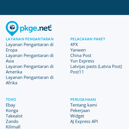
LAYANAN PENGANTARAN
PELACAKAN PAKET
Layanan Pengantaran di
4PX
Eropa
Yanwen
Layanan Pengantaran di
China Post
Asia
Yun Express
Layanan Pengantaran di
Latvijas pasts (Latvia Post)
Amerika
Post11
Layanan Pengantaran di
Afrika
TOKO
PERUSAHAAN
Ebay
Tentang kami
Konga
Pekerjaan
Takealot
Widget
Zando
AJ Express API
Kilimall