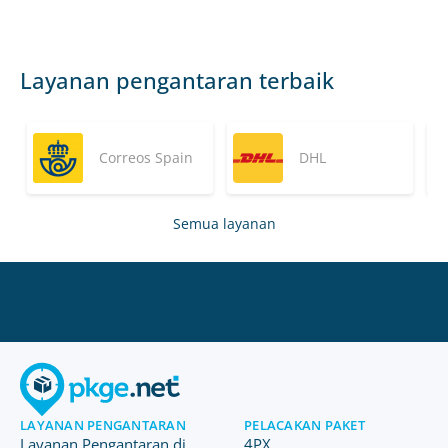
Layanan pengantaran terbaik
Correos Spain
DHL
Semua layanan
LAYANAN PENGANTARAN
PELACAKAN PAKET
Layanan Pengantaran di
4PX