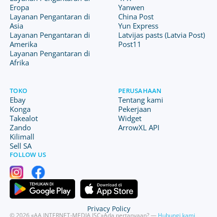
Eropa
Yanwen
Layanan Pengantaran di
China Post
Asia
Yun Express
Layanan Pengantaran di
Latvijas pasts (Latvia Post)
Amerika
Post11
Layanan Pengantaran di
Afrika
TOKO
PERUSAHAAN
Ebay
Tentang kami
Konga
Pekerjaan
Takealot
Widget
Zando
ArrowXL API
Kilimall
Sell SA
FOLLOW US
Privacy Policy
© 2026 «AA INTERNET-MEDIA JSC»
Ada pertanyaan? —
Hubungi kami