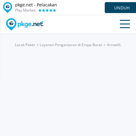
pkge.net - Pelacakan
UNDUH
Play Market:
Lacak Paket
Layanan Pengantaran di Eropa Barat
ArrowXL