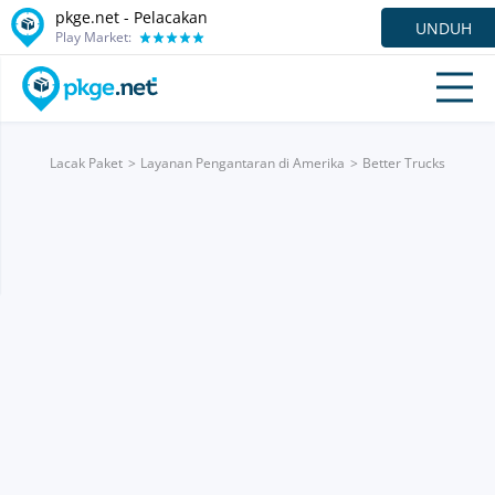
pkge.net - Pelacakan
UNDUH
Play Market:
Lacak Paket
Layanan Pengantaran di Amerika
Better Trucks