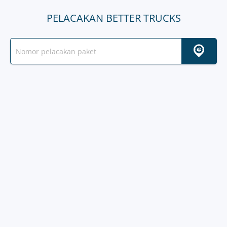
PELACAKAN BETTER TRUCKS