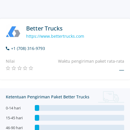
Better Trucks
https://www.bettertrucks.com
+1 (708) 316-9793
Nilai
Waktu pengiriman paket rata-rata
—
Ketentuan Pengiriman Paket Better Trucks
0-14 hari
15-45 hari
46-90 hari