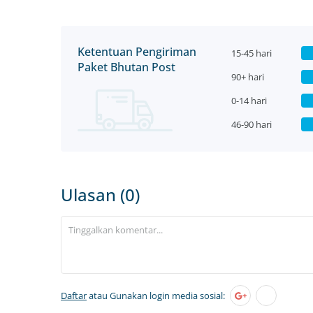
Ketentuan Pengiriman
15-45 hari
Paket Bhutan Post
90+ hari
0-14 hari
46-90 hari
Ulasan (0)
Daftar
atau Gunakan login media sosial: