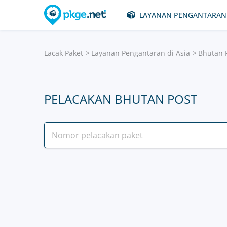
LAYANAN PENGANTARAN
Lacak Paket
Layanan Pengantaran di Asia
Bhutan 
PELACAKAN BHUTAN POST