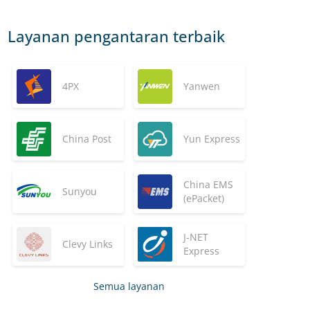
Layanan pengantaran terbaik
4PX
Yanwen
China Post
Yun Express
China EMS
Sunyou
(ePacket)
J-NET
Clevy Links
Express
Semua layanan