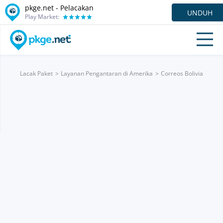
pkge.net - Pelacakan
UNDUH
Play Market:
Lacak Paket
Layanan Pengantaran di Amerika
Correos Bolivia