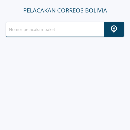
PELACAKAN CORREOS BOLIVIA