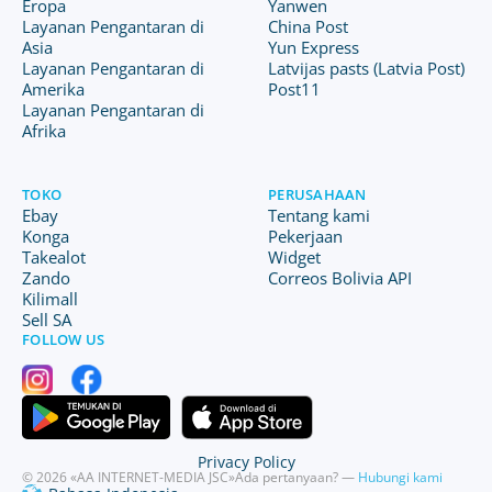
Eropa
Yanwen
Layanan Pengantaran di
China Post
Asia
Yun Express
Layanan Pengantaran di
Latvijas pasts (Latvia Post)
Amerika
Post11
Layanan Pengantaran di
Afrika
TOKO
PERUSAHAAN
Ebay
Tentang kami
Konga
Pekerjaan
Takealot
Widget
Zando
Correos Bolivia API
Kilimall
Sell SA
FOLLOW US
Privacy Policy
© 2026 «AA INTERNET-MEDIA JSC»
Ada pertanyaan? —
Hubungi kami