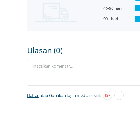
46-90 hari
90+ hari
Ulasan (0)
Daftar
atau Gunakan login media sosial: