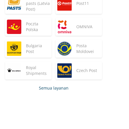
pasts (Latvia
Post11
Post)
Poczta
OMNIVA
Polska
Bulgaria
Posta
Post
Moldovei
Royal
Czech Post
Shipments
Semua layanan