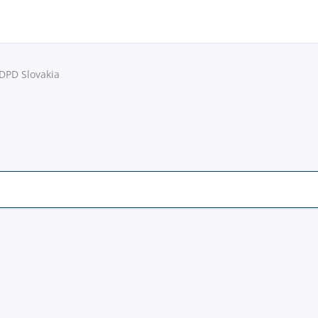
DPD Slovakia