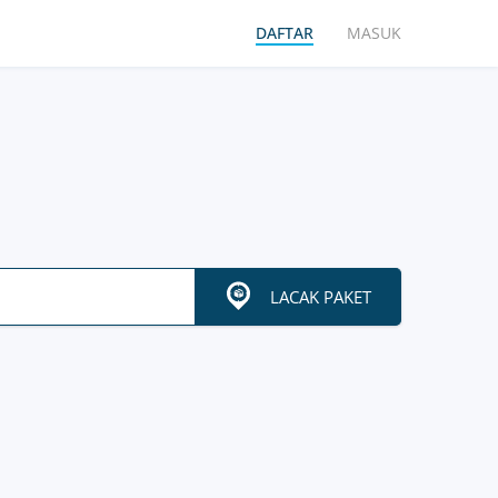
DAFTAR
MASUK
LACAK PAKET