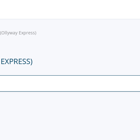
(Ollyway Express)
EXPRESS)