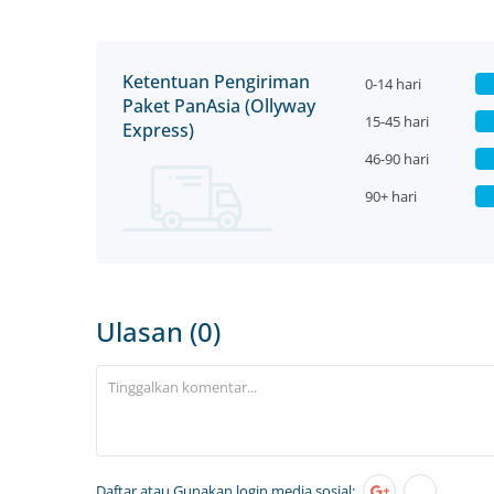
Ketentuan Pengiriman
0-14 hari
Paket PanAsia (Ollyway
15-45 hari
Express)
46-90 hari
90+ hari
Ulasan (0)
Daftar
atau Gunakan login media sosial: