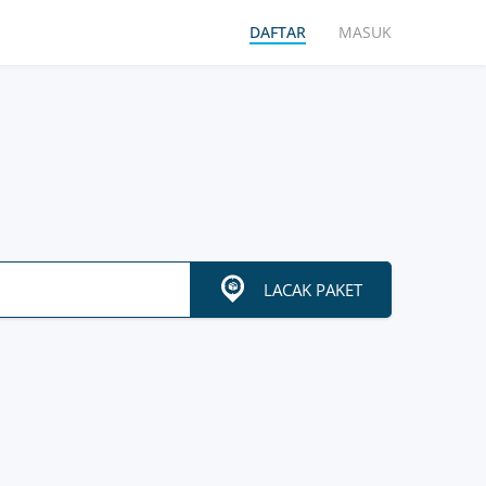
DAFTAR
MASUK
LACAK PAKET