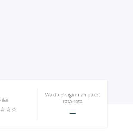
Waktu pengiriman paket
Nilai
rata-rata
—