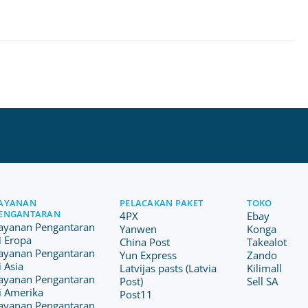
AYANAN
PELACAKAN PAKET
TOKO
ENGANTARAN
4PX
Ebay
ayanan Pengantaran
Yanwen
Konga
i Eropa
China Post
Takealot
ayanan Pengantaran
Yun Express
Zando
i Asia
Latvijas pasts (Latvia
Kilimall
ayanan Pengantaran
Post)
Sell SA
i Amerika
Post11
ayanan Pengantaran