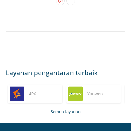
Layanan pengantaran terbaik
4PX
Yanwen
Semua layanan