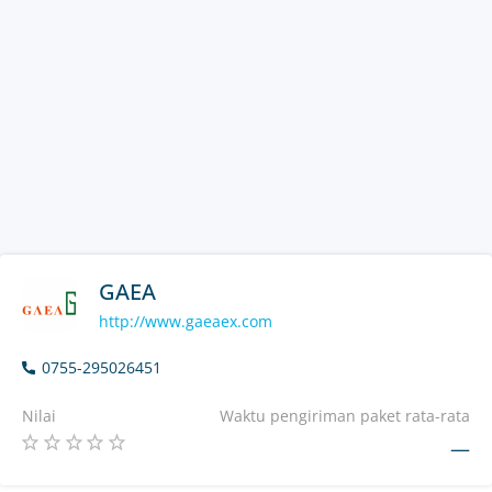
GAEA
http://www.gaeaex.com
0755-295026451
Nilai
Waktu pengiriman paket rata-rata
—