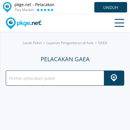
pkge.net - Pelacakan
UNDUH
Play Market:
Lacak Paket
Layanan Pengantaran di Asia
GAEA
PELACAKAN GAEA