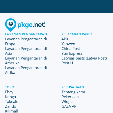
LAYANAN PENGANTARAN
PELACAKAN PAKET
Layanan Pengantaran di
4PX
Eropa
Yanwen
Layanan Pengantaran di
China Post
Asia
Yun Express
Layanan Pengantaran di
Latvijas pasts (Latvia Post)
Amerika
Post11
Layanan Pengantaran di
Afrika
TOKO
PERUSAHAAN
Ebay
Tentang kami
Konga
Pekerjaan
Takealot
Widget
Zando
GAEA API
Kilimall