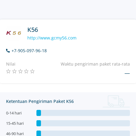
K56
http://www.gcmy56.com
+7-905-097-96-18
Nilai
Waktu pengiriman paket rata-rata
—
Ketentuan Pengiriman Paket K56
0-14 hari
15-45 hari
46-90 hari