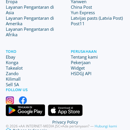
Eropa
Yanwen
Layanan Pengantaran di
China Post
Asia
Yun Express
Layanan Pengantaran di
Latvijas pasts (Latvia Post)
Amerika
Post11
Layanan Pengantaran di
Afrika
TOKO
PERUSAHAAN
Ebay
Tentang kami
Konga
Pekerjaan
Takealot
Widget
Zando
HSDGJ API
Kilimall
Sell SA
FOLLOW US
Privacy Policy
© 2026 «AA INTERNET-MEDIA JSC»
Ada pertanyaan? —
Hubungi kami