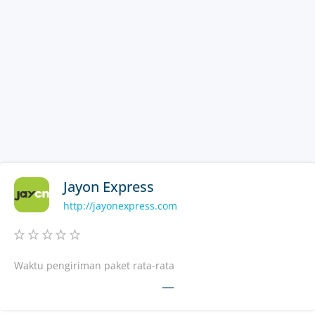
Jayon Express
http://jayonexpress.com
Waktu pengiriman paket rata-rata
—