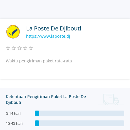
La Poste De Djibouti
https://www.laposte.dj
Waktu pengiriman paket rata-rata
—
Ketentuan Pengiriman Paket La Poste De
Djibouti
0-14 hari
15-45 hari