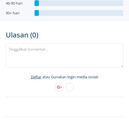
46-90 hari
90+ hari
Ulasan (0)
Daftar
atau Gunakan login media sosial: