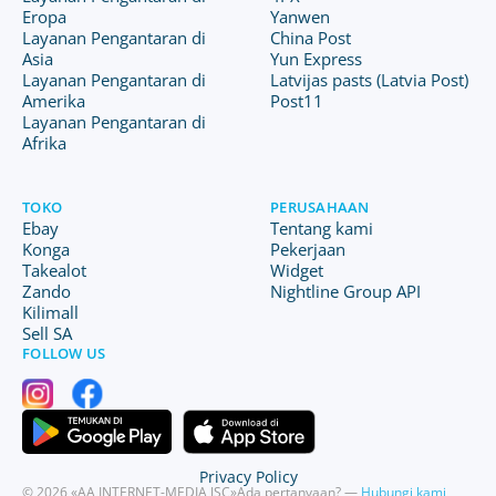
Eropa
Yanwen
Layanan Pengantaran di
China Post
Asia
Yun Express
Layanan Pengantaran di
Latvijas pasts (Latvia Post)
Amerika
Post11
Layanan Pengantaran di
Afrika
TOKO
PERUSAHAAN
Ebay
Tentang kami
Konga
Pekerjaan
Takealot
Widget
Zando
Nightline Group API
Kilimall
Sell SA
FOLLOW US
Privacy Policy
© 2026 «AA INTERNET-MEDIA JSC»
Ada pertanyaan? —
Hubungi kami