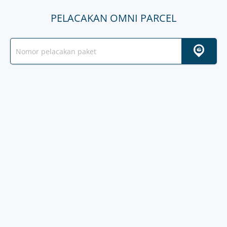
PELACAKAN OMNI PARCEL