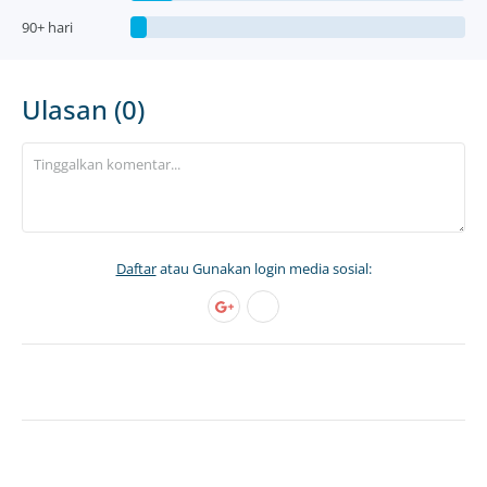
90+ hari
Ulasan (0)
Daftar
atau Gunakan login media sosial: