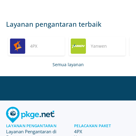
Layanan pengantaran terbaik
4PX
Yanwen
Semua layanan
LAYANAN PENGANTARAN
PELACAKAN PAKET
Layanan Pengantaran di
4PX