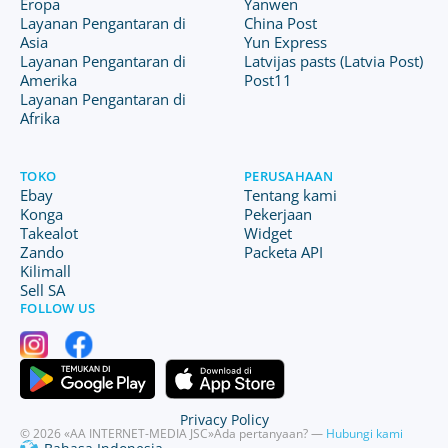
Eropa
Yanwen
Layanan Pengantaran di
China Post
Asia
Yun Express
Layanan Pengantaran di
Latvijas pasts (Latvia Post)
Amerika
Post11
Layanan Pengantaran di
Afrika
TOKO
PERUSAHAAN
Ebay
Tentang kami
Konga
Pekerjaan
Takealot
Widget
Zando
Packeta API
Kilimall
Sell SA
FOLLOW US
Privacy Policy
© 2026 «AA INTERNET-MEDIA JSC»
Ada pertanyaan? —
Hubungi kami