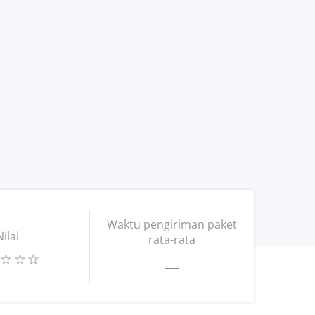
Waktu pengiriman paket
Nilai
rata-rata
—