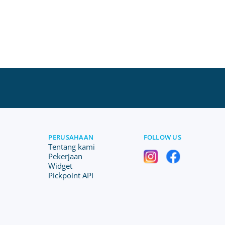
PERUSAHAAN
FOLLOW US
Tentang kami
Pekerjaan
Widget
Pickpoint API