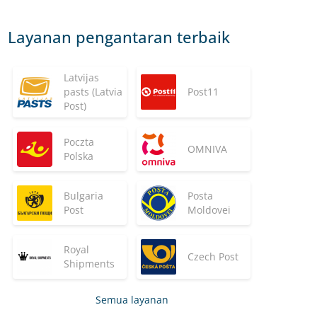
Layanan pengantaran terbaik
Latvijas
pasts (Latvia
Post11
Post)
Poczta
OMNIVA
Polska
Bulgaria
Posta
Post
Moldovei
Royal
Czech Post
Shipments
Semua layanan