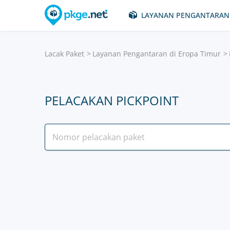
LAYANAN PENGANTARAN
Lacak Paket
Layanan Pengantaran di Eropa Timur
PELACAKAN PICKPOINT