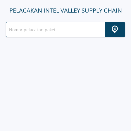
PELACAKAN INTEL VALLEY SUPPLY CHAIN