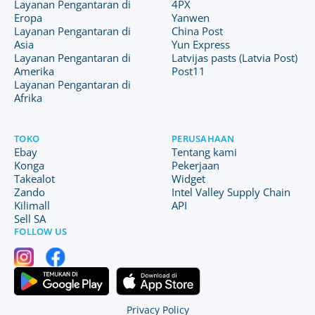
Layanan Pengantaran di
4PX
Eropa
Yanwen
Layanan Pengantaran di
China Post
Asia
Yun Express
Layanan Pengantaran di
Latvijas pasts (Latvia Post)
Amerika
Post11
Layanan Pengantaran di
Afrika
TOKO
PERUSAHAAN
Ebay
Tentang kami
Konga
Pekerjaan
Takealot
Widget
Zando
Intel Valley Supply Chain
Kilimall
API
Sell SA
FOLLOW US
Privacy Policy