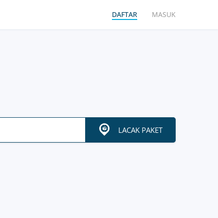
DAFTAR
MASUK
LACAK PAKET