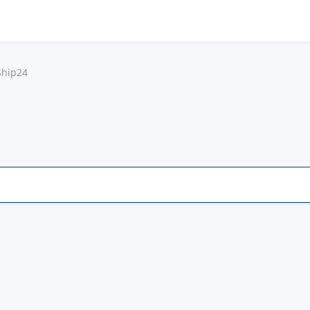
Ship24