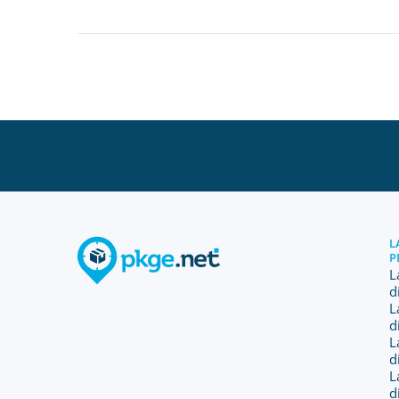
L
P
L
d
L
d
L
d
L
d