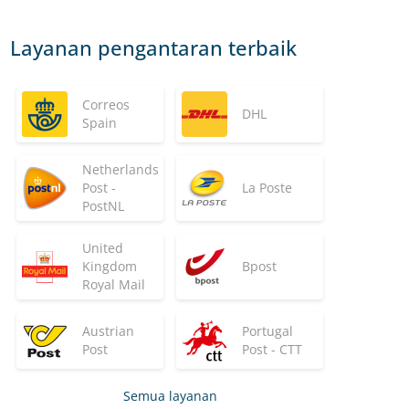
Layanan pengantaran terbaik
Correos
DHL
Spain
Netherlands
Post -
La Poste
PostNL
United
Kingdom
Bpost
Royal Mail
Austrian
Portugal
Post
Post - CTT
Semua layanan