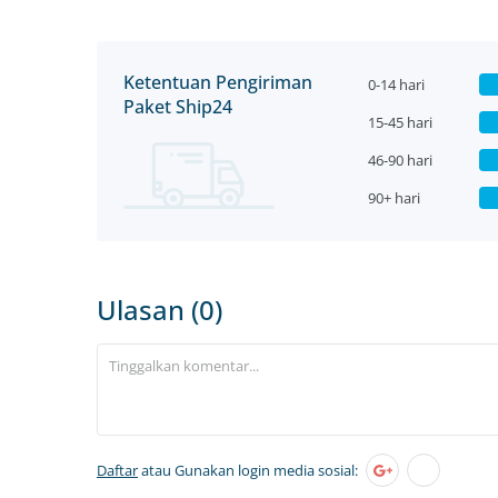
Ketentuan Pengiriman
0-14 hari
Paket Ship24
15-45 hari
46-90 hari
90+ hari
Ulasan (0)
Daftar
atau Gunakan login media sosial: