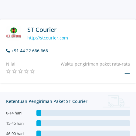
ST Courier
http://stcourier.com
+91 44 22 666 666
Nilai
Waktu pengiriman paket rata-rata
—
Ketentuan Pengiriman Paket ST Courier
0-14 hari
15-45 hari
46-90 hari