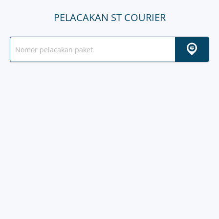
PELACAKAN ST COURIER