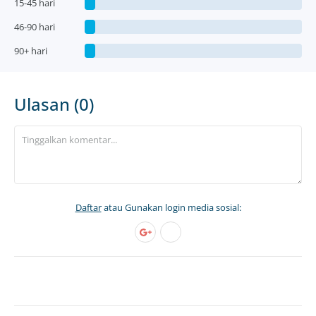
15-45 hari
46-90 hari
90+ hari
Ulasan (0)
Daftar
atau Gunakan login media sosial: