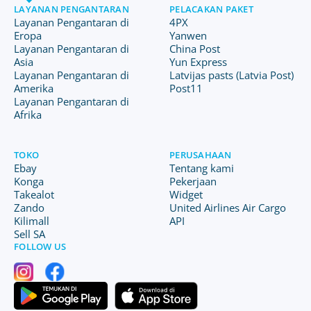
LAYANAN PENGANTARAN
PELACAKAN PAKET
Layanan Pengantaran di
4PX
Eropa
Yanwen
Layanan Pengantaran di
China Post
Asia
Yun Express
Layanan Pengantaran di
Latvijas pasts (Latvia Post)
Amerika
Post11
Layanan Pengantaran di
Afrika
TOKO
PERUSAHAAN
Ebay
Tentang kami
Konga
Pekerjaan
Takealot
Widget
Zando
United Airlines Air Cargo
Kilimall
API
Sell SA
FOLLOW US