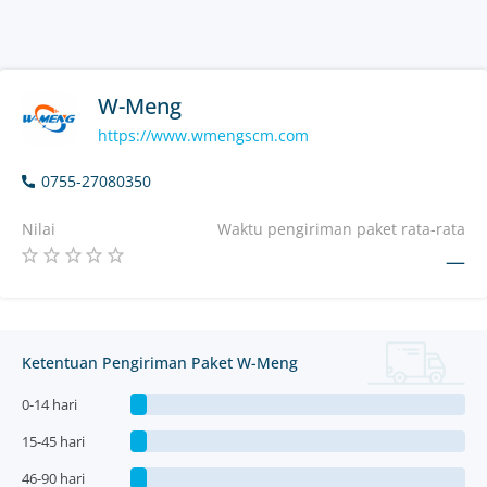
W-Meng
https://www.wmengscm.com
0755-27080350
Nilai
Waktu pengiriman paket rata-rata
—
Ketentuan Pengiriman Paket W-Meng
0-14 hari
15-45 hari
46-90 hari