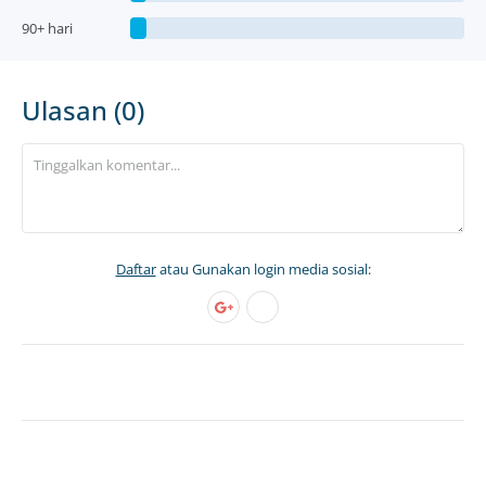
90+ hari
Ulasan (0)
Daftar
atau Gunakan login media sosial: