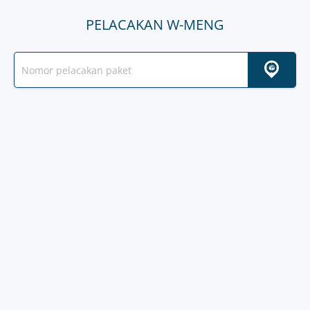
PELACAKAN W-MENG