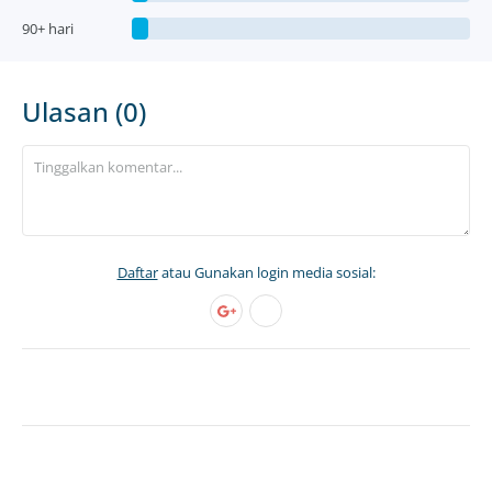
90+ hari
Ulasan (0)
Daftar
atau Gunakan login media sosial: