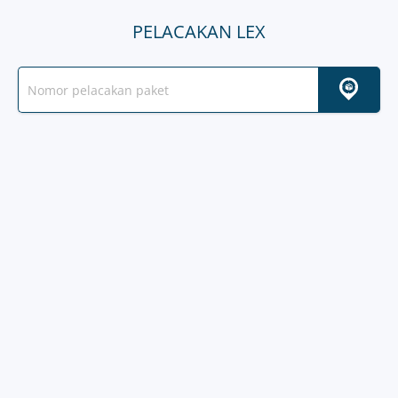
PELACAKAN LEX