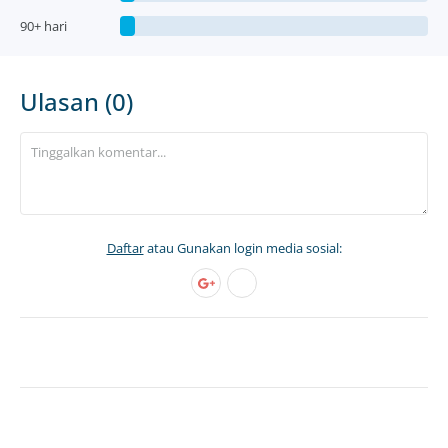
90+ hari
Ulasan (0)
Daftar
atau Gunakan login media sosial: