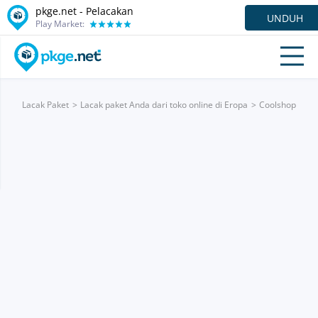
pkge.net - Pelacakan
UNDUH
Play Market:
Lacak Paket
Lacak paket Anda dari toko online di Eropa
Coolshop