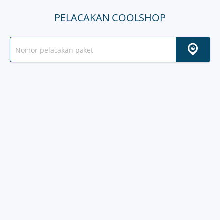
PELACAKAN COOLSHOP