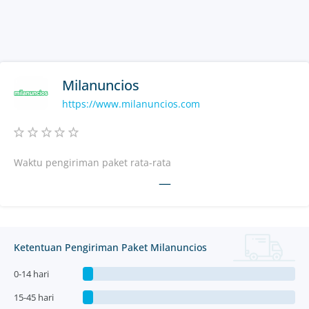
Milanuncios
https://www.milanuncios.com
Waktu pengiriman paket rata-rata
—
Ketentuan Pengiriman Paket Milanuncios
0-14 hari
15-45 hari