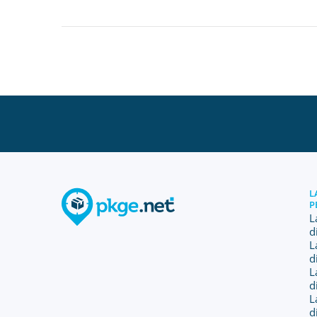
L
P
L
d
L
d
L
d
L
d