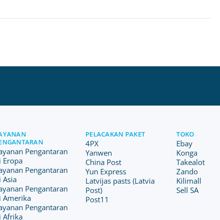
AYANAN
PELACAKAN PAKET
TOKO
ENGANTARAN
4PX
Ebay
ayanan Pengantaran
Yanwen
Konga
i Eropa
China Post
Takealot
ayanan Pengantaran
Yun Express
Zando
i Asia
Latvijas pasts (Latvia
Kilimall
ayanan Pengantaran
Post)
Sell SA
i Amerika
Post11
ayanan Pengantaran
i Afrika