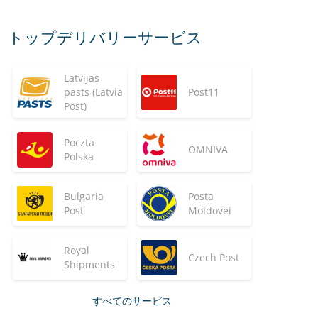
トップデリバリーサービス
Latvijas
pasts (Latvia
Post11
Post)
Poczta
OMNIVA
Polska
Bulgaria
Posta
Post
Moldovei
Royal
Czech Post
Shipments
すべてのサービス