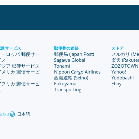
配達サービス
郵便物の追跡
ストア
ヨーロッパ 郵便サー
郵便局 (Japan Post)
メルカリ (Merc
ビス
Sagawa Global
楽天 (Rakute
アジア 郵便サービス
Tonami
ZOZOTOWN
アメリカ 郵便サービ
Nippon Cargo Airlines
Yahoo!
ス
西濃運輸 (Seino)
Yodobashi
アフリカ 郵便サービ
Fukuyama
Ebay
ス
Transporting
日本語
合わせ