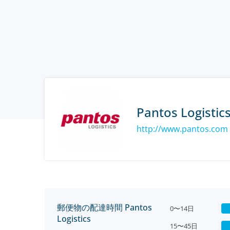
Pantos Logistic
http://www.pantos.com
郵便物の配達時間 Pantos
0〜14日
Logistics
15〜45日