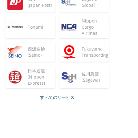
(Japan Post)
Global
Nippon
Tonami
Cargo
Airlines
西濃運輸
Fukuyama
(Seino)
Transporting
日本通運
佐川急便
(Nippon
(Sagawa)
Express)
すべてのサービス