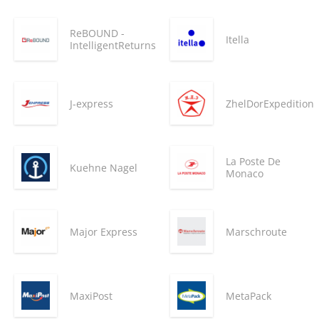
ReBOUND -
Itella
IntelligentReturns
J-express
ZhelDorExpedition
La Poste De
Kuehne Nagel
Monaco
Major Express
Marschroute
MaxiPost
MetaPack