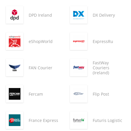
DPD Ireland
DX Delivery
eShopWorld
ExpressRu
FastWay
FAN Courier
Couriers
(Ireland)
Fercam
Flip Post
France Express
Futuris Logistic