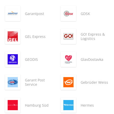
Garantpost
GDSK
GO! Express &
GEL Express
Logistics
GEODIS
GlavDostavka
Garant Post
Gebrüder Weiss
Service
Hamburg Süd
Hermes