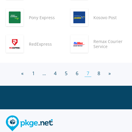
Pony Express
Kosovo Post
Remax Courier
RedExpress
Service
«
1
...
4
5
6
7
8
»