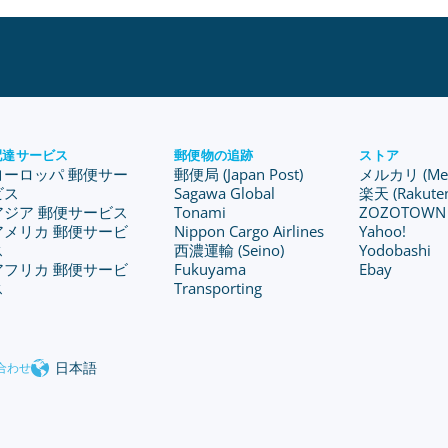
配達サービス
郵便物の追跡
ストア
ヨーロッパ 郵便サー
郵便局 (Japan Post)
メルカリ (Merc
ビス
Sagawa Global
楽天 (Rakute
アジア 郵便サービス
Tonami
ZOZOTOWN
アメリカ 郵便サービ
Nippon Cargo Airlines
Yahoo!
ス
西濃運輸 (Seino)
Yodobashi
アフリカ 郵便サービ
Fukuyama
Ebay
ス
Transporting
日本語
合わせ