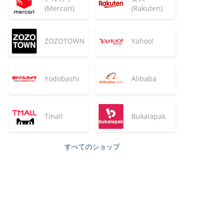
(Mercari)
(Rakuten)
ZOZOTOWN
Yahoo!
Yodobashi
Alibaba
Tmall
Bukalapak
すべてのショップ