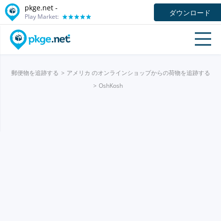
pkge.net -
ダウンロード
Play Market:
郵便物を追跡する
アメリカ のオンラインショップからの荷物を追跡する
OshKosh