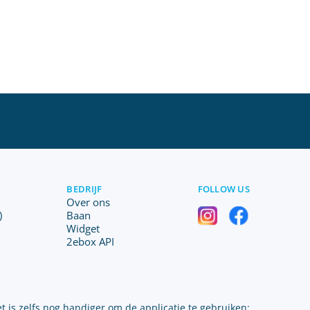
BEDRIJF
FOLLOW US
Over ons
)
Baan
Widget
2ebox API
t is zelfs nog handiger om de applicatie te gebruiken: