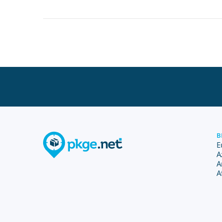
B
E
A
A
A