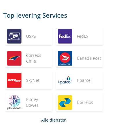
Top levering Services
USPS
FedEx
Correos
Canada Post
Chile
SkyNet
I-parcel
Pitney
Correios
Bowes
Alle diensten