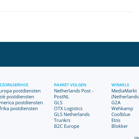
EZORGSERVICE
PAKKET VOLGEN
WINKELS
uropa postdiensten
Netherlands Post -
MediaMarkt
zië postdiensten
PostNL
(Netherlands
merica postdiensten
GLS
G2A
frika postdiensten
OTX Logistics
Wehkamp
GLS Netherlands
Coolblue
Trunkrs
Etos
B2C Europe
Blokker
He