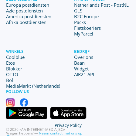
Europa postdiensten
Netherlands Post - PostNL
Azië postdiensten
GLS
America postdiensten
B2C Europe
Afrika postdiensten
Packs
Fietskoeriers
MyParcel
WINKELS
BEDRIJF
Coolblue
Over ons
Etos
Baan
Blokker
Widget
OTTO
AIR21 API
Bol
MediaMarkt (Netherlands)
FOLLOW US
Privacy Policy
© 2026 «AA INTERNET-MEDIA JSC»
Vragen hebben? —
Neem contact met ons op