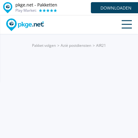
pkge.net - Pakketten
DOWNLOADEN
Play Market:
Pakket volgen
Azië postdiensten
AIR21