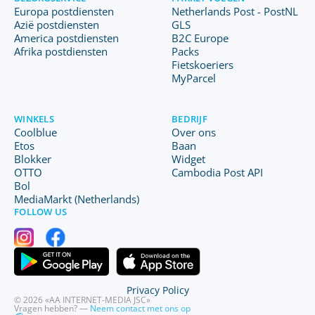
Europa postdiensten
Netherlands Post - PostNL
Azië postdiensten
GLS
America postdiensten
B2C Europe
Afrika postdiensten
Packs
Fietskoeriers
MyParcel
WINKELS
BEDRIJF
Coolblue
Over ons
Etos
Baan
Blokker
Widget
OTTO
Cambodia Post API
Bol
MediaMarkt (Netherlands)
FOLLOW US
Privacy Policy
© 2026 «AA INTERNET-MEDIA JSC»
Vragen hebben? —
Neem contact met ons op