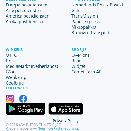
Europa postdiensten
Netherlands Post - PostNL
Azië postdiensten
GLS
America postdiensten
TransMission
Afrika postdiensten
Paper Express
Mikropakket
Brouwer Transport
WINKELS
BEDRIJF
OTTO
Over ons
Bol
Baan
MediaMarkt (Netherlands)
Widget
G2A
Comet Tech API
Wehkamp
Coolblue
FOLLOW US
Privacy Policy
© 2026 «AA INTERNET-MEDIA JSC»
Vragen hebben? —
Neem contact met ons op