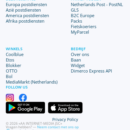
Europa postdiensten
Netherlands Post - PostNL
Azië postdiensten
GLS
America postdiensten
B2C Europe
Afrika postdiensten
Packs
Fietskoeriers
MyParcel
WINKELS
BEDRIJF
Coolblue
Over ons
Etos
Baan
Blokker
Widget
OTTO
Dimerco Express API
Bol
MediaMarkt (Netherlands)
FOLLOW US
Privacy Policy
© 2026 «AA INTERNET-MEDIA JSC»
Vragen hebben? —
Neem contact met ons op