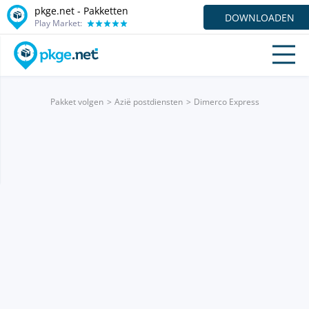
pkge.net - Pakketten
DOWNLOADEN
Play Market:
Pakket volgen
Azië postdiensten
Dimerco Express