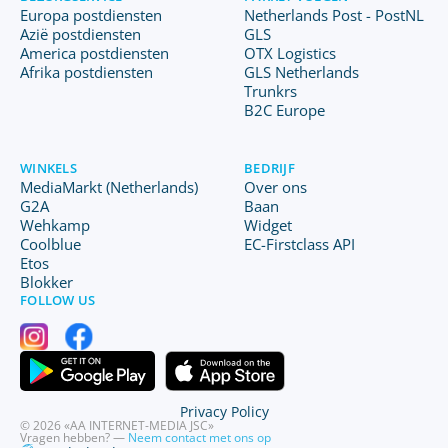
Europa postdiensten
Netherlands Post - PostNL
Azië postdiensten
GLS
America postdiensten
OTX Logistics
Afrika postdiensten
GLS Netherlands
Trunkrs
B2C Europe
WINKELS
BEDRIJF
MediaMarkt (Netherlands)
Over ons
G2A
Baan
Wehkamp
Widget
Coolblue
EC-Firstclass API
Etos
Blokker
FOLLOW US
Privacy Policy
© 2026 «AA INTERNET-MEDIA JSC»
Vragen hebben? —
Neem contact met ons op