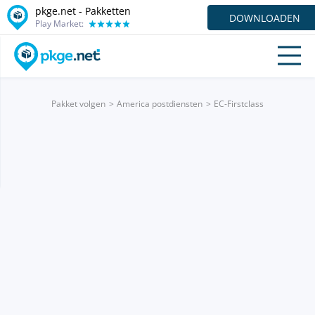
pkge.net - Pakketten
DOWNLOADEN
Play Market:
Pakket volgen
America postdiensten
EC-Firstclass