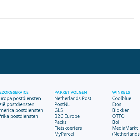
EZORGSERVICE
PAKKET VOLGEN
WINKELS
uropa postdiensten
Netherlands Post -
Coolblue
zië postdiensten
PostNL
Etos
merica postdiensten
GLS
Blokker
frika postdiensten
B2C Europe
OTTO
Packs
Bol
Fietskoeriers
MediaMarkt
MyParcel
(Netherlands