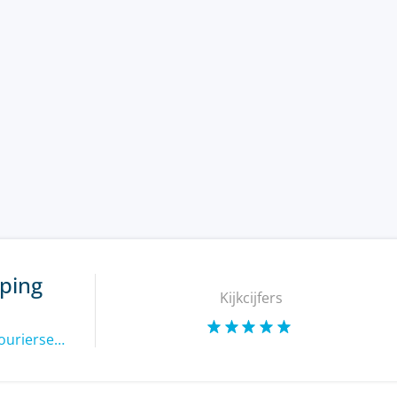
ping
Kijkcijfers
http://www.emexpresscourierservices.com