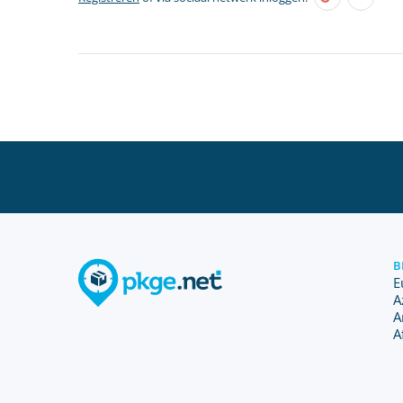
B
E
A
A
A