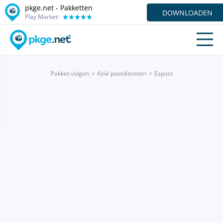
pkge.net - Pakketten
DOWNLOADEN
Play Market:
Pakket volgen
Azië postdiensten
Espost