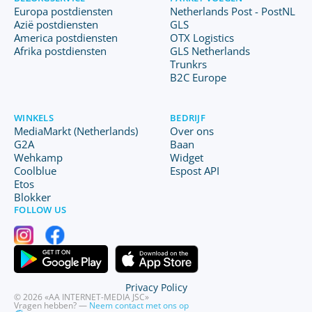
Europa postdiensten
Netherlands Post - PostNL
Azië postdiensten
GLS
America postdiensten
OTX Logistics
Afrika postdiensten
GLS Netherlands
Trunkrs
B2C Europe
WINKELS
BEDRIJF
MediaMarkt (Netherlands)
Over ons
G2A
Baan
Wehkamp
Widget
Coolblue
Espost API
Etos
Blokker
FOLLOW US
Privacy Policy
© 2026 «AA INTERNET-MEDIA JSC»
Vragen hebben? —
Neem contact met ons op