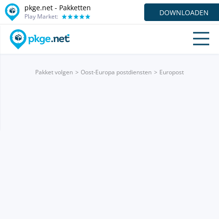
pkge.net - Pakketten
DOWNLOADEN
Play Market:
Pakket volgen
Oost-Europa postdiensten
Europost