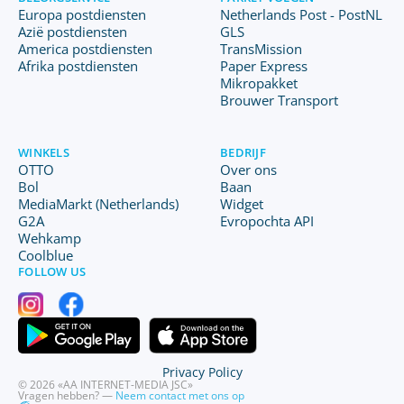
Europa postdiensten
Netherlands Post - PostNL
Azië postdiensten
GLS
America postdiensten
TransMission
Afrika postdiensten
Paper Express
Mikropakket
Brouwer Transport
WINKELS
BEDRIJF
OTTO
Over ons
Bol
Baan
MediaMarkt (Netherlands)
Widget
G2A
Evropochta API
Wehkamp
Coolblue
FOLLOW US
Privacy Policy
© 2026 «AA INTERNET-MEDIA JSC»
Vragen hebben? —
Neem contact met ons op