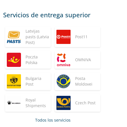
Servicios de entrega superior
Latvijas
pasts (Latvia
Post11
Post)
Poczta
OMNIVA
Polska
Bulgaria
Posta
Post
Moldovei
Royal
Czech Post
Shipments
Todos los servicios