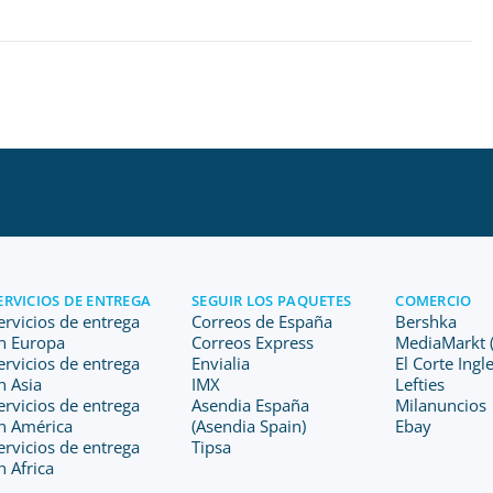
ERVICIOS DE ENTREGA
SEGUIR LOS PAQUETES
COMERCIO
ervicios de entrega
Correos de España
Bershka
n Europa
Correos Express
MediaMarkt (
ervicios de entrega
Envialia
El Corte Ingl
n Asia
IMX
Lefties
ervicios de entrega
Asendia España
Milanuncios
n América
(Asendia Spain)
Ebay
ervicios de entrega
Tipsa
n Africa