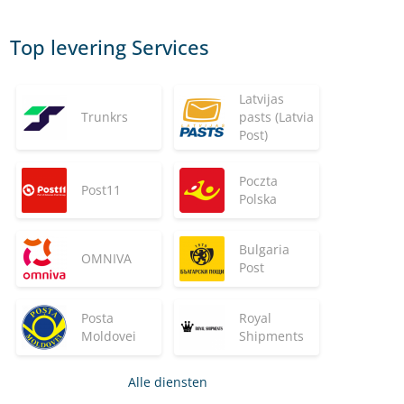
Top levering Services
Latvijas
Trunkrs
pasts (Latvia
Post)
Poczta
Post11
Polska
Bulgaria
OMNIVA
Post
Posta
Royal
Moldovei
Shipments
Alle diensten