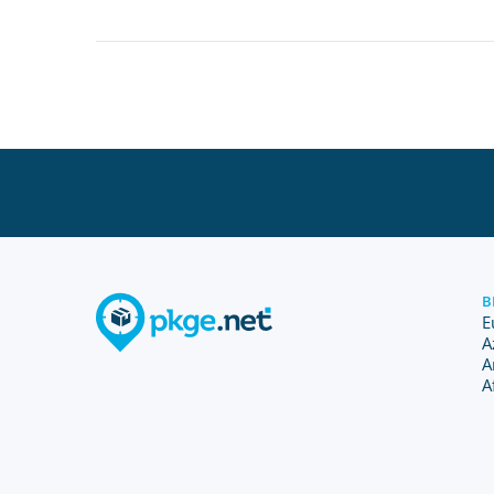
B
E
A
A
A