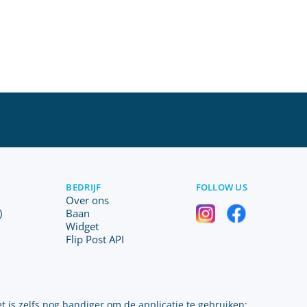
BEDRIJF
FOLLOW US
Over ons
)
Baan
Widget
Flip Post API
t is zelfs nog handiger om de applicatie te gebruiken: