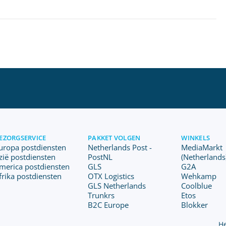
EZORGSERVICE
PAKKET VOLGEN
WINKELS
uropa postdiensten
Netherlands Post -
MediaMarkt
zië postdiensten
PostNL
(Netherlands
merica postdiensten
GLS
G2A
frika postdiensten
OTX Logistics
Wehkamp
GLS Netherlands
Coolblue
Trunkrs
Etos
B2C Europe
Blokker
He