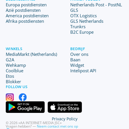
Europa postdiensten
Netherlands Post - PostNL
Azië postdiensten
GLS
America postdiensten
OTX Logistics
Afrika postdiensten
GLS Netherlands
Trunkrs
B2C Europe
WINKELS
BEDRIJF
MediaMarkt (Netherlands)
Over ons
G2A
Baan
Wehkamp
Widget
Coolblue
Intelipost API
Etos
Blokker
FOLLOW US
Privacy Policy
© 2026 «AA INTERNET-MEDIA JSC»
Vragen hebben? —
Neem contact met ons op