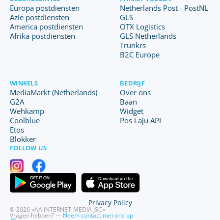
Europa postdiensten
Netherlands Post - PostNL
Azië postdiensten
GLS
America postdiensten
OTX Logistics
Afrika postdiensten
GLS Netherlands
Trunkrs
B2C Europe
WINKELS
BEDRIJF
MediaMarkt (Netherlands)
Over ons
G2A
Baan
Wehkamp
Widget
Coolblue
Pos Laju API
Etos
Blokker
FOLLOW US
Privacy Policy
© 2026 «AA INTERNET-MEDIA JSC»
Vragen hebben? —
Neem contact met ons op