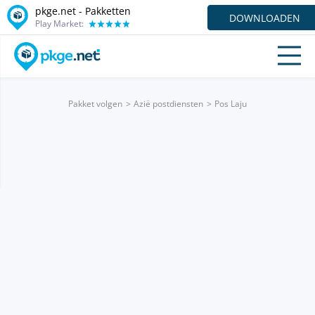
pkge.net - Pakketten
DOWNLOADEN
Play Market:
Pakket volgen
Azië postdiensten
Pos Laju