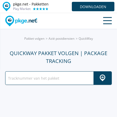
pkge.net - Pakketten
DOWNLOADEN
Play Market:
Pakket volgen
Azië postdiensten
QuickWay
QUICKWAY PAKKET VOLGEN | PACKAGE
TRACKING