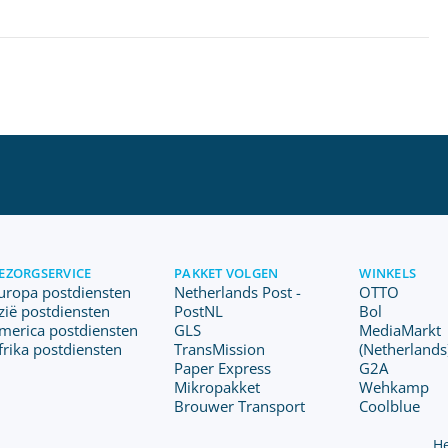
EZORGSERVICE
PAKKET VOLGEN
WINKELS
uropa postdiensten
Netherlands Post -
OTTO
zië postdiensten
PostNL
Bol
merica postdiensten
GLS
MediaMarkt
frika postdiensten
TransMission
(Netherlands
Paper Express
G2A
Mikropakket
Wehkamp
Brouwer Transport
Coolblue
He