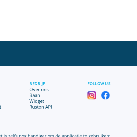
BEDRIJF
FOLLOW US
Over ons
Baan
Widget
)
Ruston API
t is zelfs nog handiger om de applicatie te gebruiken: