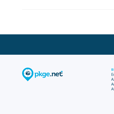
B
E
A
A
A