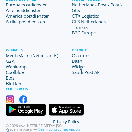
Europa postdiensten
Netherlands Post - PostNL
Azië postdiensten
GLS
America postdiensten
OTX Logistics
Afrika postdiensten
GLS Netherlands
Trunkrs
B2C Europe
WINKELS
BEDRIJF
MediaMarkt (Netherlands)
Over ons
G2A
Baan
Wehkamp
Widget
Coolblue
Saudi Post API
Etos
Blokker
FOLLOW US
Privacy Policy
© 2026 «AA INTERNET-MEDIA JSC»
Vragen hebben? —
Neem contact met ons op